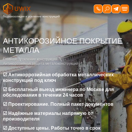
АНТИКОРОЗИЙНОЕ ПОКРЫТИЕ
МЕТАЛЛА
Главная
Усиление конструкций
Антикорозийная защита металоконструкций
☑ Антикоррозийная обработка металлических
конструкций под ключ
☑ Бесплатный выезд инженера по Москве для
обследования в течении 24 часов
☑ Проектирование. Полный пакет документов
☑ Надёжные материалы напрямую от
производителя
☑ Доступные цены. Работы точно в срок