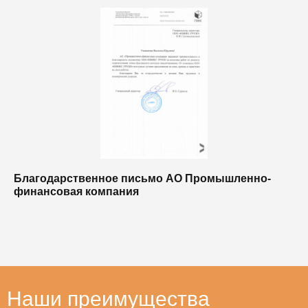
Благодарственное письмо АО Промышленно-
Б
финансовая компания
п
п
Наши преимущества