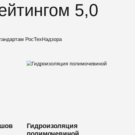
ейтингом 5,0
тандартам РосТехНадзора
 шов
Гидроизоляция
Усил
полимочевиной
мета