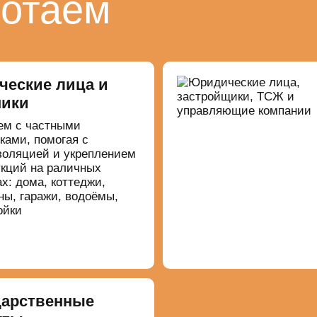
ботаем
ческие лица и
ники
ем с частными
ками, помогая с
золяцией и укреплением
укций на раличных
х: дома, коттеджи,
ны, гаражи, водоёмы,
ойки
дарственные