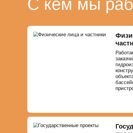
С кем мы ра
Физи
част
Работа
заказчи
гидрои
констр
объекта
бассей
пристр
Госу