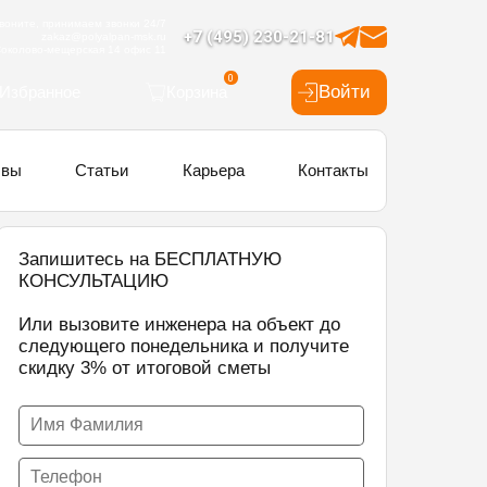
воните, принимаем звонки 24/7
+7 (495) 230-21-81
zakaz@polyalpan-msk.ru
околово-мещерская 14 офис 11
0
Войти
Избранное
Корзина
ывы
Статьи
Карьера
Контакты
Запишитесь на БЕСПЛАТНУЮ
КОНСУЛЬТАЦИЮ
Или вызовите инженера на объект до
следующего понедельника и получите
скидку 3% от итоговой сметы