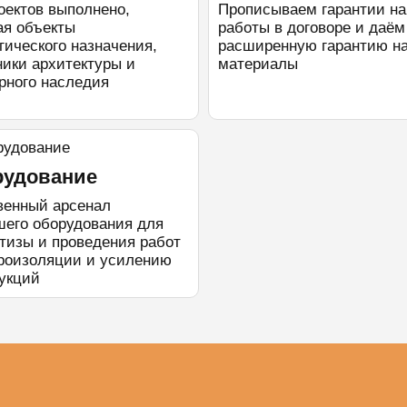
оектов выполнено,
Прописываем гарантии на
ая объекты
работы в договоре и даём
гического назначения,
расширенную гарантию н
ики архитектуры и
материалы
рного наследия
рудование
венный арсенал
шего оборудования для
тизы и проведения работ
дроизоляции и усилению
рукций