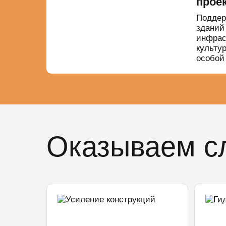
прое
Поддер
зданий
инфрас
культур
особой
Оказываем с