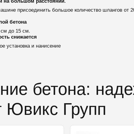
й на большом расстоянии.
 машине присоединить большое количество шлангов от 2
лой бетона
 см до 15 см.
ость снижается
е установка и нанисение
ние бетона: над
т Ювикс Групп