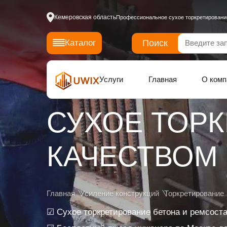
Кемеровская область
Профессиональное сухое торкретировани
Поиск
Каталог
Услуги
Главная
О комп
СУХОЕ ТОР
КАЧЕСТВОМ
Главная
Усиление конструкций
Торкретирование
☑ Сухое торкретирование бетона и ремсост