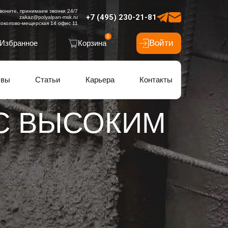
воните, принимаем звонки 24/7
+7 (495) 230-21-81
zakaz@polyalpan-msk.ru
околово-мещерская 14 офис 11
0
Войти
Избранное
Корзина
ывы
Статьи
Карьера
Контакты
С ВЫСОКИМ