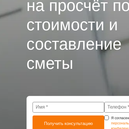
на просчёт п
стоимости и
составление
сметы
Я согласен
персональ
конфиденц