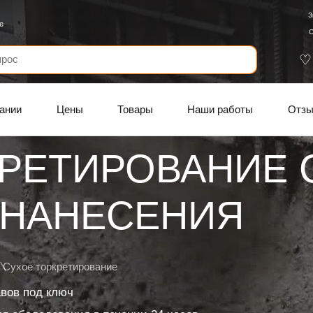
З
е
С
ании
Цены
Товары
Наши работы
Отз
КРЕТИРОВАНИЕ 
 НАНЕСЕНИЯ
Сухое торкретирование
авов под ключ