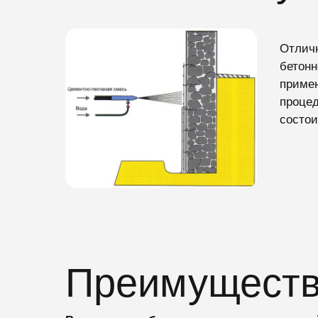
Отличн
бетонн
примен
процед
состои
Преимущест