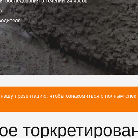
я обследования в течении 24 часов
в
водителя
 нашу презентацию, чтобы ознакомиться с полным спек
хое торкретирова