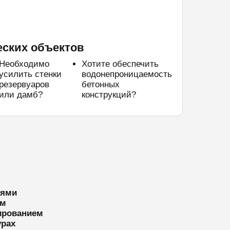
еских объектов
Необходимо
Хотите обеспечить
усилить стенки
водонепроницаемость
резервуаров
бетонных
или дамб?
конструкций?
тями
ям
ированием
урах