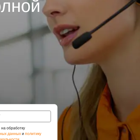
олной
 на обработку
ных данных
и
политику
иальности