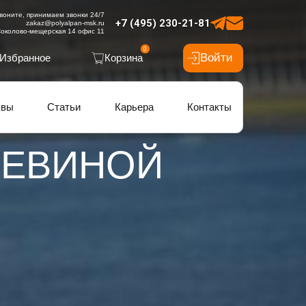
воните, принимаем звонки 24/7
+7 (495) 230-21-81
zakaz@polyalpan-msk.ru
околово-мещерская 14 офис 11
0
Войти
Избранное
Корзина
ывы
Статьи
Карьера
Контакты
ЧЕВИНОЙ