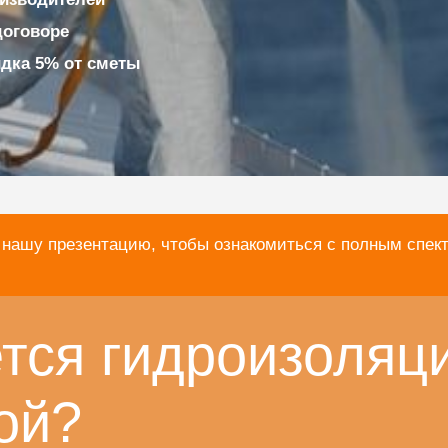
договоре
идка 5% от сметы
 нашу презентацию, чтобы ознакомиться с полным спек
тся гидроизоляц
ой?