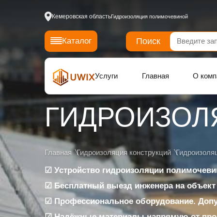
Кемеровская область
Гидроизоляция полимочевиной
Поиск
Каталог
Услуги
Главная
О комп
ГИДРОИЗОЛ
Главная
Гидроизоляция конструкций
Гидроизоля
☑ Устройство гидроизоляции полимочеви
☑ Бесплатный выезд инженера на объект
☑ Профессиональное оборудование. Доп
☑ Надёжные материалы напрямую от про