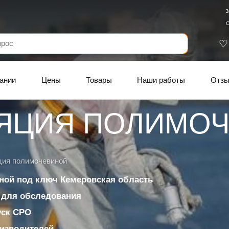
З
С
ании
Цены
Товары
Наши работы
Отз
ЯЦИЯ ПОЛИМО
ция полимочевиной
ной под ключ Кемеровская область
 для обследования
уск СРО
изводителей