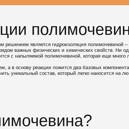
яции полимочеви
м решением является гидроизоляция полимочевиной –
рядом важных физических и химических свойств. Ни од
нится с напыляемой полимочевиной, которая еще много 
м, а в основу реакции ложится два базовых компонент
ить уникальный состав, который легко наносится на л
лимочевина?