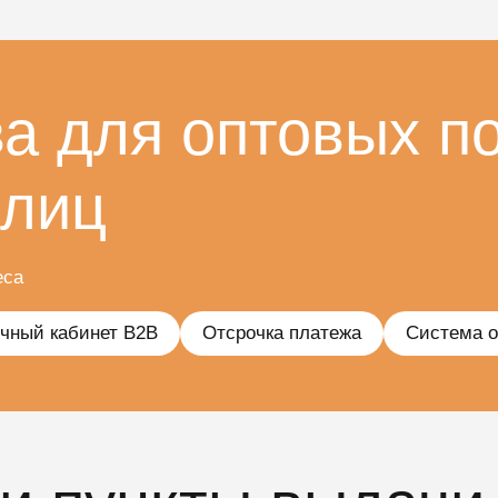
 для оптовых по
 лиц
еса
чный кабинет B2B
Отсрочка платежа
Система о