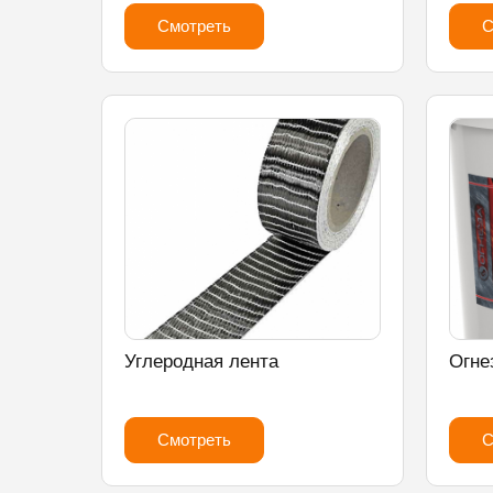
Смотреть
С
Углеродная лента
Огне
Смотреть
С