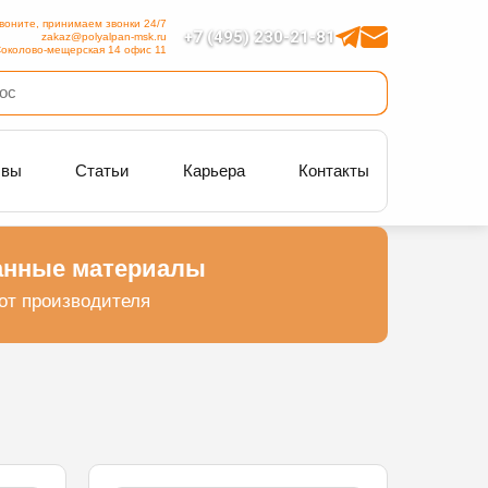
воните, принимаем звонки 24/7
+7 (495) 230-21-81
zakaz@polyalpan-msk.ru
околово-мещерская 14 офис 11
ывы
Статьи
Карьера
Контакты
нные материалы
от производителя