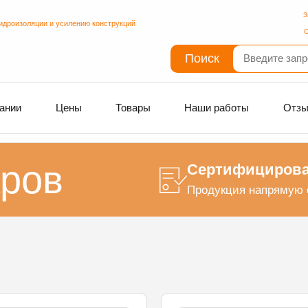
З
идроизоляции и усилению конструкций
С
Поиск
ании
Цены
Товары
Наши работы
Отз
аров
Сертифицирова
Продукция напрямую 