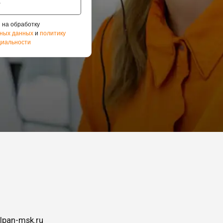
 на обработку
ных данных
и
политику
иальности
lpan-msk.ru