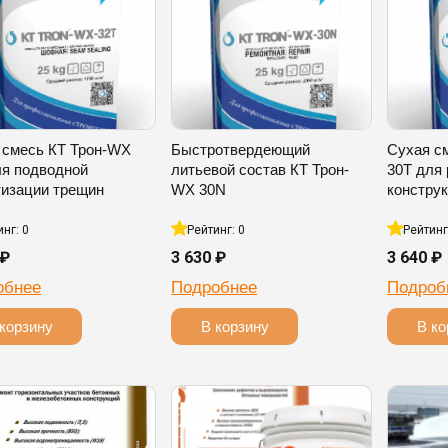
 смесь КТ Трон-WX
Быстротвердеющий
Сухая с
ля подводной
литьевой состав КТ Трон-
30T для
тизации трещин
WX 30N
констру
инг: 0
Рейтинг: 0
Рейтинг
 ₽
3 630 ₽
3 640 ₽
обнее
Подробнее
Подроб
корзину
В корзину
В ко