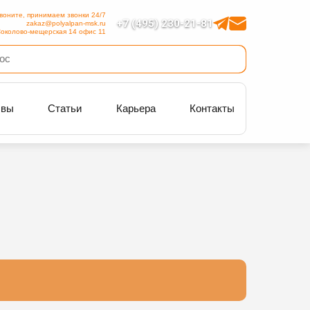
воните, принимаем звонки 24/7
+7 (495) 230-21-81
zakaz@polyalpan-msk.ru
околово-мещерская 14 офис 11
ывы
Статьи
Карьера
Контакты