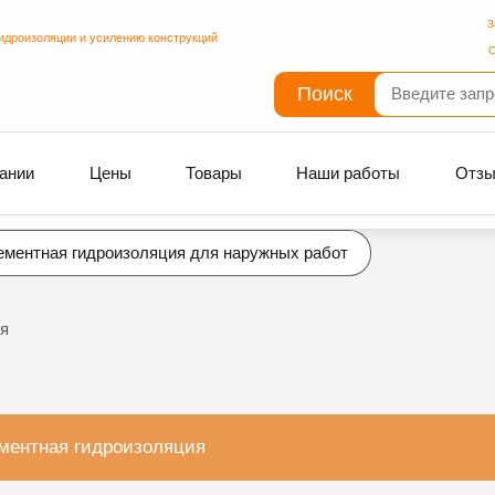
З
идроизоляции и усилению конструкций
С
Поиск
ании
Цены
Товары
Наши работы
Отз
ементная гидроизоляция для наружных работ
я
ментная гидроизоляция