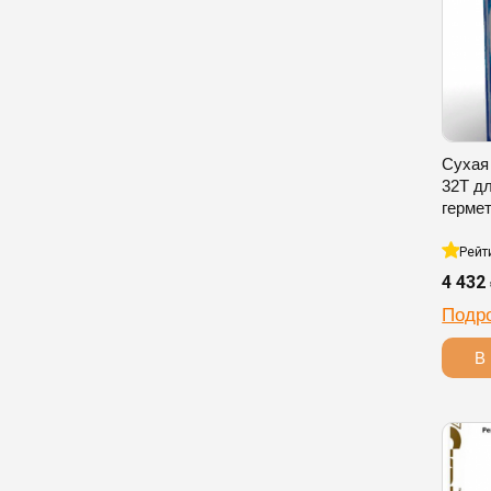
Сухая
32T д
герме
Рейт
4 432
Подр
В 