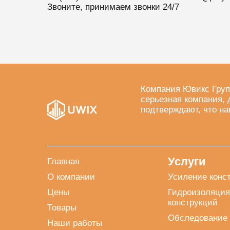
Звоните, принимаем звонки 24/7
Компания Ювикс Груп
серьезная компания, 
подтверждают, что на
Услуги
Главная
О компании
Усиление конс
Цены
Гидроизоляция
конструкций
Товары
Обследование 
Наши работы