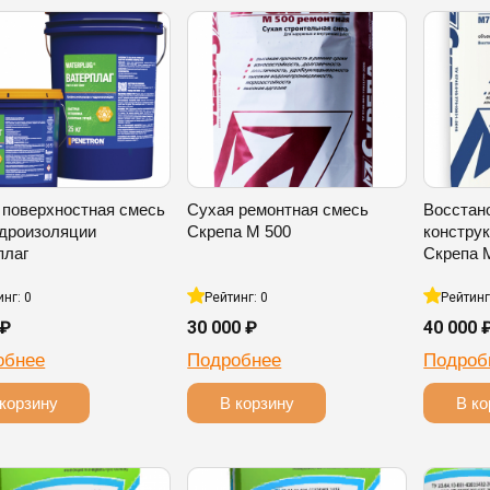
 поверхностная смесь
Сухая ремонтная смесь
Восстан
идроизоляции
Скрепа М 500
констру
плаг
Скрепа 
инг: 0
Рейтинг: 0
Рейтинг
 ₽
30 000 ₽
40 000 
обнее
Подробнее
Подроб
корзину
В корзину
В ко