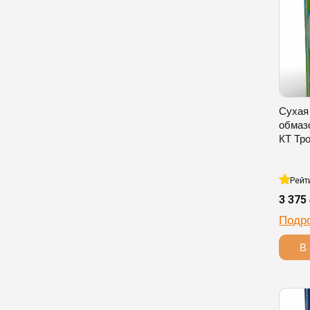
Сухая
обмаз
КТ Тро
Рейт
3 375
Подр
В 