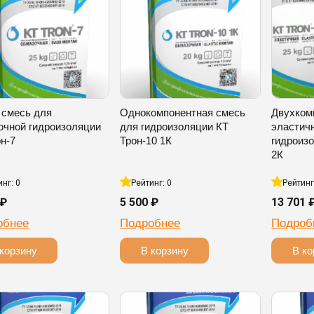
 смесь для
Однокомпонентная смесь
Двухком
очной гидроизоляции
для гидроизоляции КТ
эластич
н-7
Трон-10 1К
гидроизо
2К
инг: 0
Рейтинг: 0
Рейтинг
 ₽
5 500 ₽
13 701 
обнее
Подробнее
Подроб
корзину
В корзину
В ко