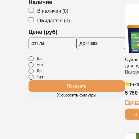
Наличие
В наличии
(
0
)
Ожидается
(
0
)
Цена (руб)
от
до
Да
Сухая
Нет
для г
Да
Ватер
Нет
Рейт
Показать
5 750
Х сбросить фильтры
Подр
В 