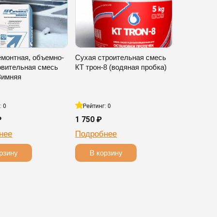
емонтная, объемно-
Сухая строительная смесь
овительная смесь
КТ трон-8 (водяная пробка)
Зимняя
: 0
Рейтинг: 0
₽
1 750 ₽
нее
Подробнее
рзину
В корзину