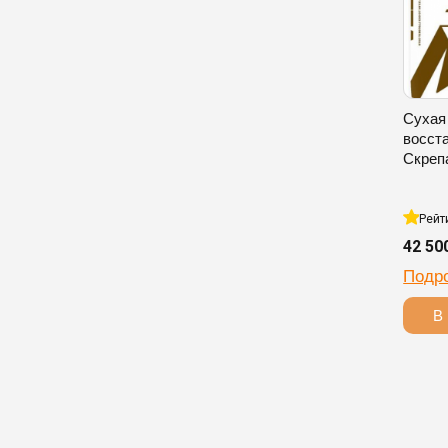
Сухая
восст
Скреп
Рейт
42 50
Подр
В 