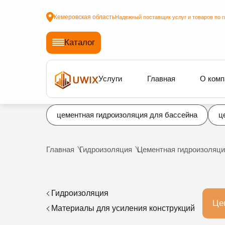
Кемеровская область
Надежный поставщик услуг и товаров по г
Каталог
Услуги
Главная
О комп
цементная гидроизоляция для бассейна
ц
Главная
Гидроизоляция
Цементная гидроизоляци
Гидроизоляция
Це
Материалы для усиления конструкций