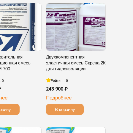
овительная
Двухкомпонентная
кционная смесь
эластичная смесь Скрепа 2К
М 700
для гидроизоляции
: 0
Рейтинг: 0
₽
243 900 ₽
нее
Подробнее
рзину
В корзину