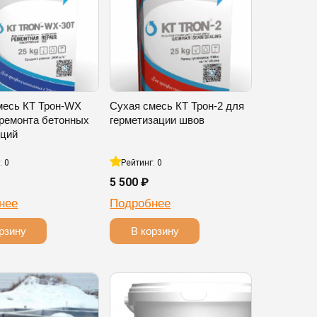
месь КТ Трон-WX
Сухая смесь КТ Трон-2 для
 ремонта бетонных
герметизации швов
кций
: 0
Рейтинг: 0
5 500 ₽
нее
Подробнее
рзину
В корзину