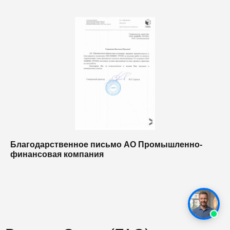
Благодарственное письмо АО Промышленно-
Б
финансовая компания
п
п