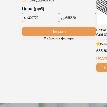
Ожидается
(
0
)
Цена (руб)
от
до
Сетка
Показать
Grid 6
Х сбросить фильтры
Рейт
655 8
Подр
В 