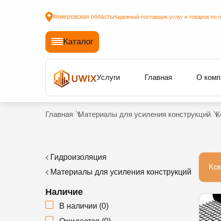
Кемеровская область
Надежный поставщик услуг и товаров по г
Каталог
Услуги
Главная
О комп
Главная
Материалы для усиления конструкций
К
Гидроизоляция
Ко
Материалы для усиления конструкций
Наличие
В наличии
(
0
)