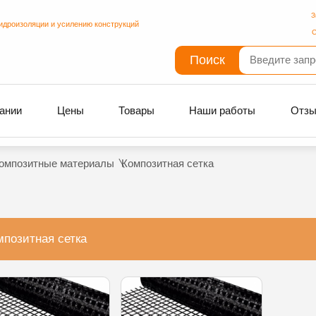
З
идроизоляции и усилению конструкций
С
Поиск
ании
Цены
Товары
Наши работы
Отз
омпозитные материалы
Композитная сетка
мпозитная сетка