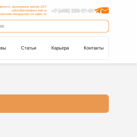
воните, принимаем звонки 24/7
+7 (495) 230-21-81
zakaz@polyalpan-msk.ru
околово-мещерская 14 офис 11
ывы
Статьи
Карьера
Контакты