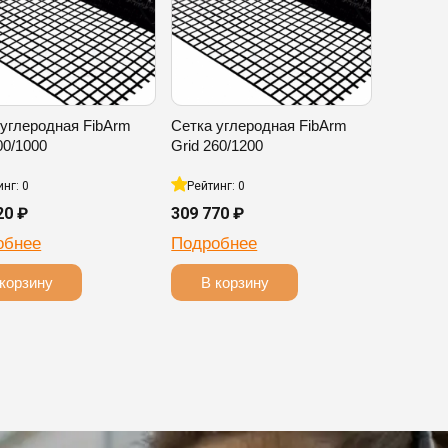
 углеродная FibArm
Сетка углеродная FibArm
00/1000
Grid 260/1200
инг: 0
Рейтинг: 0
20 ₽
309 770 ₽
обнее
Подробнее
корзину
В корзину