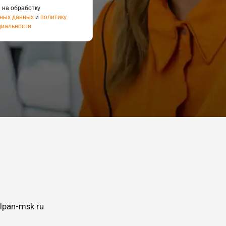
 на обработку
ных данных
и
политику
иальности
lpan-msk.ru