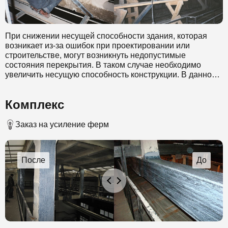
При снижении несущей способности здания, которая
возникает из-за ошибок при проектировании или
строительстве, могут возникнуть недопустимые
состояния перекрытия. В таком случае необходимо
увеличить несущую способность конструкции. В данном
случае специалисты нашей компании в качестве
материала для усиления выбрали углеволокно. Этот
Комплекс
материал обладает стойкостью к коррозии и позволяет
значительно снизить временные затраты на проведение
таких работ. Выбранный метод также позволил
Заказ на усиление ферм
выполнить работы без прекращения эксплуатации
усиливаемого здания.