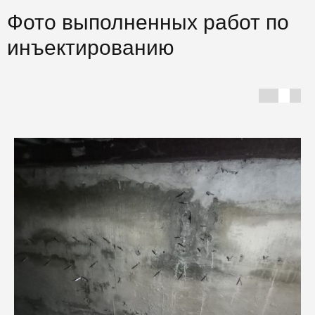
Фото выполненных работ по
инъектированию
Г
С
Ф
ш
И
с