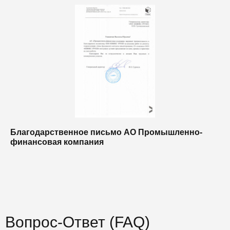
Благодарственное письмо АО Промышленно-
Б
финансовая компания
п
п
Вопрос-Ответ (FAQ)