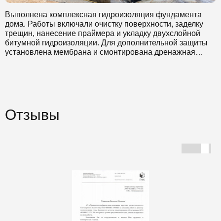
Объём холодных швов составил 900 м., все работы по
устранению протечек в деформационных швах были
Выполнена комплексная гидроизоляция фундамента
проведены с использованием полиуретановой смолы с
дома. Работы включали очистку поверхности, заделку
гарантией на 2 года.
трещин, нанесение праймера и укладку двухслойной
битумной гидроизоляции. Для дополнительной защиты
Мы предоставили заказчику качественно выполненную
установлена мембрана и смонтирована дренажная
работу, выполненную в кратчайшие сроки, которой
система. Завершающим этапом стала обратная засыпка
остались довольны.
котлована с уплотнением грунта. Проведенные
мероприятия обеспечат надежную защиту фундамента
от влаги и продлят срок службы конструкции.
Отзывы