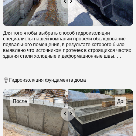
Для того чтобы выбрать способ гидроизоляции
специалисты нашей компании провели обследование
подвального помещения, в результате которого было
выявлено что источником протечек в строящихся частях
здания стали холодные и деформационные швы.
В связи с тем, что необходимо устранить эти протечки в
короткие сроки и без остановки работы здания был
выбран метод распыления с применением
Гидроизоляция фундамента дома
полиуретановой смолы Sika® Injection-201. Методом
распыления наносили смолу Sika на фундамент. Этот
состав обладает повышенной текучестью, в результате
чего были заполнены все мельчайшие дефекты и
микротрещины. Данный способ обеспечивает
продолжительный срок службы такой защиты и о
протечках в деформационных швах можно будет забыть
на долгие годы.