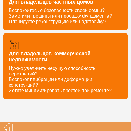
Для владельцев частных домов
Беспокоитесь о безопасности своей семьи?
Заметили трещины или просадку фундамента?
Планируете реконструкцию или надстройку?
Для владельцев коммерческой
недвижимости
Нужно увеличить несущую способность
перекрытий?
Беспокоят вибрации или деформации
конструкций?
Хотите минимизировать простои при ремонте?