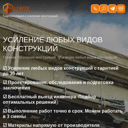
УСИЛЕНИЕ ЛЮБЫХ ВИДОВ
КОНСТРУКЦИЙ
Главная
Усиление конструкций
Усиление любых видов конструкций
☑ Усиление любых видов конструкций с гарнтией
до 30 лет
☑ Проектирование, обследование и подготовка
заключения
☑ Бесплатный выезд инженера. Подбор
оптимальных решений
☑ Выполнение работ точно в срок. Можем работать
в 3 смены
☑ Материлы напрямую от производителя