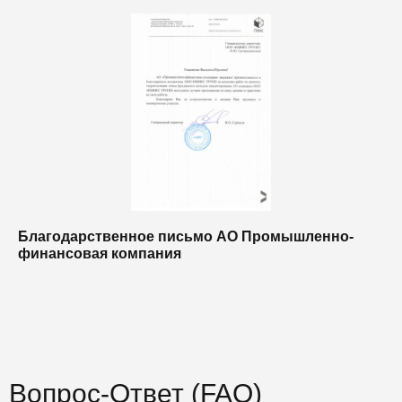
Благодарственное письмо АО Промышленно-
Б
финансовая компания
п
п
Вопрос-Ответ (FAQ)