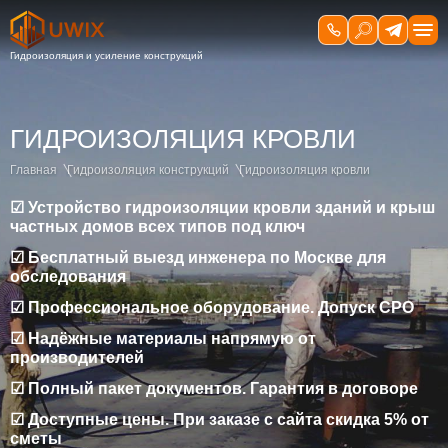
ГИДРОИЗОЛЯЦИЯ КРОВЛИ
Главная
Гидроизоляция конструкций
Гидроизоляция кровли
☑ Устройство гидроизоляции кровли зданий и крыш
частных домов всех типов под ключ
☑ Бесплатный выезд инженера по Москве для
обследования
☑ Профессиональное оборудование. Допуск СРО
☑ Надёжные материалы напрямую от
производителей
☑ Полный пакет документов. Гарантия в договоре
☑ Доступные цены. При заказе с сайта скидка 5% от
сметы