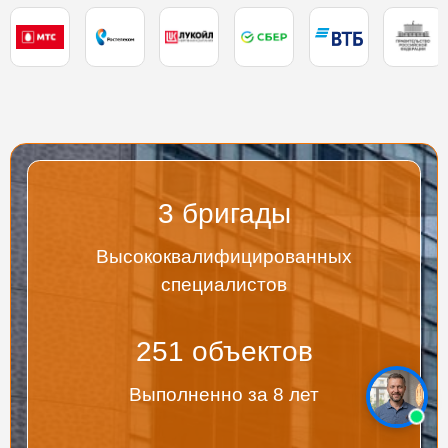
3
бригады
Высококвалифицированных
специалистов
267
объектов
Выполненно за 8 лет