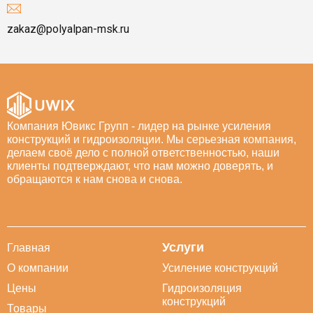
zakaz@polyalpan-msk.ru
Компания Ювикс Групп - лидер на рынке усиления
конструкций и гидроизоляции. Мы серьезная компания,
делаем своё дело с полной ответственностью, наши
клиенты подтверждают, что нам можно доверять, и
обращаются к нам снова и снова.
Услуги
Главная
О компании
Усиление конструкций
Цены
Гидроизоляция
конструкций
Товары