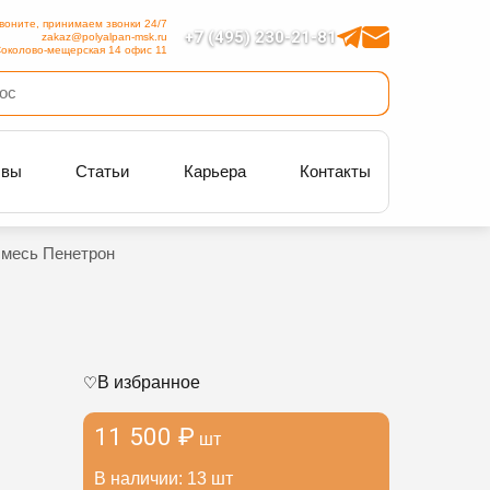
воните, принимаем звонки 24/7
+7 (495) 230-21-81
zakaz@polyalpan-msk.ru
околово-мещерская 14 офис 11
ывы
Статьи
Карьера
Контакты
смесь Пенетрон
В избранное
11 500 ₽
шт
В наличии: 13 шт