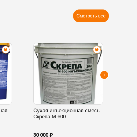
Смотреть все
ная
Сухая инъекционная смесь
Суха
Скрепа М 600
обма
КТ Т
30 000 ₽
4 125