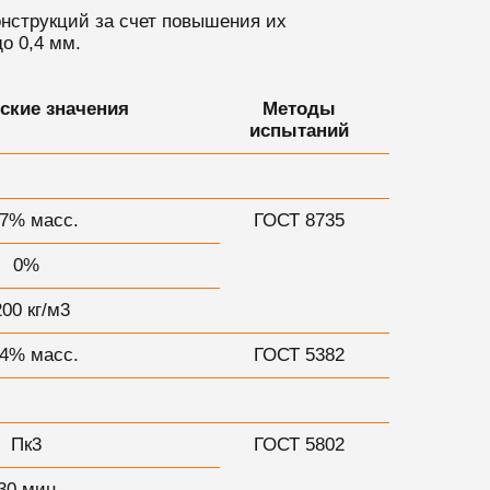
нструкций за счет повышения их
о 0,4 мм.
ские значения
Методы
испытаний
27% масс.
ГОСТ 8735
0%
200 кг/м3
04% масс.
ГОСТ 5382
Пк3
ГОСТ 5802
30 мин