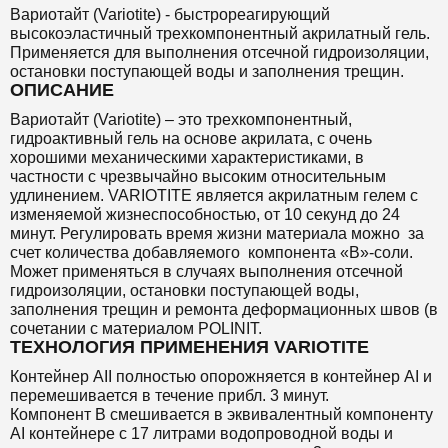
Вариотайт (Variotite) - б
ыстрореагирующий
высокоэластичный трехкомпонентный акрилатный гель.
Применяется для выполнения отсечной гидроизоляции,
остановки поступающей воды и заполнения трещин.
ОПИСАНИЕ
Вариотайт (Variotite) – это трехкомпонентный,
гидроактивный гель на основе акрилата, с очень
хорошими механическими характеристиками, в
частности с чрезвычайно высоким относительным
удлинением. VARIOTITE является акрилатным гелем с
изменяемой жизнеспособностью, от 10 секунд до 24
минут. Регулировать время жизни материала можно за
счет количества добавляемого компонента «B»-соли.
Может применяться в случаях выполнения отсечной
гидроизоляции, остановки поступающей воды,
заполнения трещин и ремонта деформационных швов (в
сочетании с материалом POLINIT.
ТЕХНОЛОГИЯ ПРИМЕНЕНИЯ VARIOTITE
Контейнер AII полностью опорожняется в контейнер AI и
перемешивается в течение прибл. 3 минут.
Компонент B смешивается в эквивалентный компоненту
AI контейнере с 17 литрами водопроводной воды и