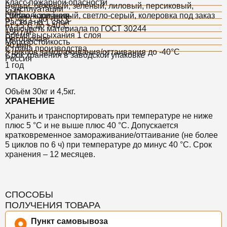
Класс пожарной опасности
Белый, бежевый, зеленый, лиловый, персиковый,
t° эксплуатации
КМ0
светло-коричневый, светло-серый, колеровка под заказ
t° использования
от -40°С до +60°С
Расход на 1 слой
от +5°С до +40°С
Горючесть материала по ГОСТ 30244
150 г/м²
Время высыхания 1 слоя
Негорючая
Морозостойкость
30 мин
Страна производства
5 циклов замораживания/оттаивания до -40°С
Срок хранения в заводской упаковке
Россия
1 год
УПАКОВКА
Объём 30кг и 4,5кг.
ХРАНЕНИЕ
Хранить и транспортировать при температуре не ниже
плюс 5 °С и не выше плюс 40 °С. Допускается
кратковременное замораживание/оттаивание (не более
5 циклов по 6 ч) при температуре до минус 40 °С. Срок
хранения – 12 месяцев.
СПОСОБЫ
ПОЛУЧЕНИЯ ТОВАРА
Пункт самовывоза